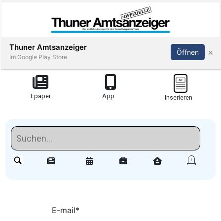
Thuner Amtsanzeiger
×
Öffnen
Im Google Play Store
Redaktionell
Epaper
App
Inserieren
meinden
Redaktionelle-
Reportagen
Amsoldingen
stimmungen
E-mail
*
Publi-