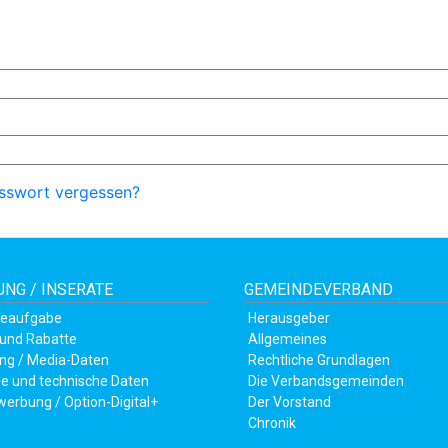
sswort vergessen?
NG / INSERATE
GEMEINDEVERBAND
teaufgabe
Herausgeber
 und Rabatte
Allgemeines
ng / Media-Daten
Rechtliche Grundlagen
e und technische Daten
Die Verbandsgemeinden
werbung / Option-Digital+
Der Vorstand
Chronik