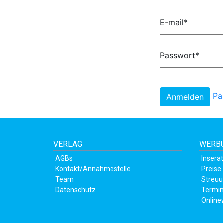
E-mail
*
Passwort
*
Pa
VERLAG
WERBU
AGBs
Insera
Kontakt/Annahmestelle
Preise
Team
Streuu
Datenschutz
Termin
Online