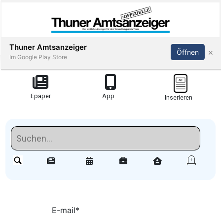
Thuner Amtsanzeiger
×
Öffnen
Im Google Play Store
Redaktionell
Epaper
App
Inserieren
meinden
Redaktionelle-
Reportagen
Amsoldingen
stimmungen
E-mail
*
Publi-