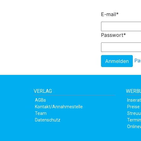
E-mail
*
Passwort
*
Pa
VERLAG
WERBU
AGBs
Insera
Kontakt/Annahmestelle
Preise
Team
Streuu
Datenschutz
Termin
Online