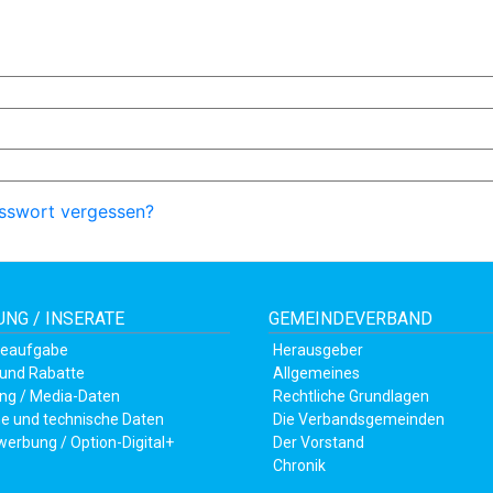
sswort vergessen?
NG / INSERATE
GEMEINDEVERBAND
teaufgabe
Herausgeber
 und Rabatte
Allgemeines
ng / Media-Daten
Rechtliche Grundlagen
e und technische Daten
Die Verbandsgemeinden
werbung / Option-Digital+
Der Vorstand
Chronik