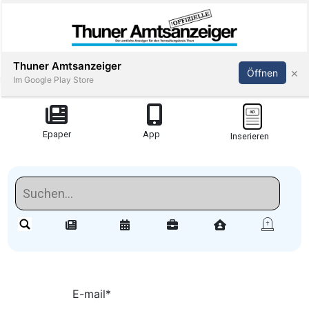
Thuner Amtsanzeiger
×
Öffnen
Im Google Play Store
Redaktionell
Epaper
App
Inserieren
meinden
Redaktionelle-
Reportagen
Amsoldingen
stimmungen
E-mail
*
Publi-