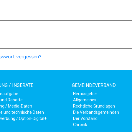
sswort vergessen?
NG / INSERATE
GEMEINDEVERBAND
teaufgabe
Herausgeber
 und Rabatte
Allgemeines
ng / Media-Daten
Rechtliche Grundlagen
e und technische Daten
Die Verbandsgemeinden
werbung / Option-Digital+
Der Vorstand
Chronik