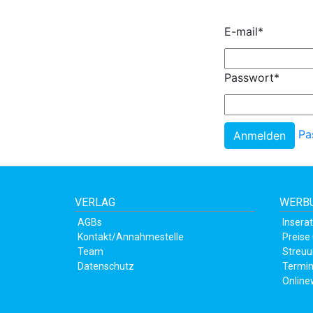
E-mail
*
Passwort
*
Pa
VERLAG
WERBU
AGBs
Insera
Kontakt/Annahmestelle
Preise
Team
Streuu
Datenschutz
Termin
Online