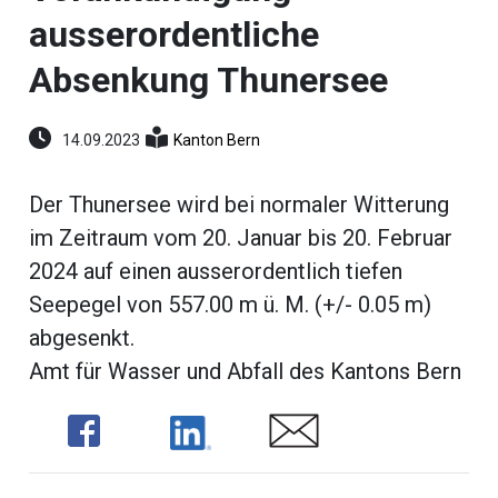
umenstein
ausserordentliche
Reportagen
ltungen
Absenkung Thunersee
hlen
erberg
14.09.2023
Kanton Bern
li-
ne
Der Thunersee wird bei normaler Witterung
eting
im Zeitraum vom 20. Januar bis 20. Februar
ionen
2024 auf einen ausserordentlich tiefen
Seepegel von 557.00 m ü. M. (+/- 0.05 m)
abgesenkt.
en
Amt für Wasser und Abfall des Kantons Bern
gen
rs
Share
Share
Share