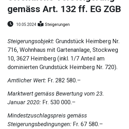
umenstein
gemäss Art. 132 ff. EG ZGB
Reportagen
ltungen
hlen
10.05.2024
Steigerungen
erberg
li-
Steigerungsobjekt:
Grundstück Heimberg Nr.
716, Wohnhaus mit Gartenanlage, Stockweg
ne
eting
10, 3627 Heimberg (inkl. 1/7 Anteil am
ionen
dominierten Grundstück Heimberg Nr. 720).
Amtlicher Wert:
Fr. 282 580.–
Marktwert gemäss Bewertung vom 23.
en
gen
rs
Januar 2020:
Fr. 530 000.–
Mindestzuschlagspreis gemäss
Steigerungsbedingungen:
Fr. 67 580.–