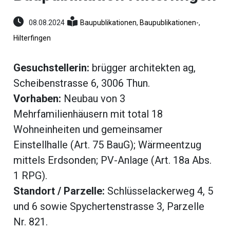
umenstein
Reportagen
08.08.2024
Baupublikationen
,
Baupublikationen-
,
ltungen
hlen
Hilterfingen
erberg
Gesuchstellerin:
brügger architekten ag,
li-
Scheibenstrasse 6, 3006 Thun.
ne
eting
Vorhaben:
Neubau von 3
Mehrfamilienhäusern mit total 18
ionen
Wohneinheiten und gemeinsamer
Einstellhalle (Art. 75 BauG); Wärmeentzug
mittels Erdsonden; PV-Anlage (Art. 18a Abs.
en
gen
1 RPG).
rs
Standort / Parzelle:
Schlüsselackerweg 4, 5
und 6 sowie Spychertenstrasse 3, Parzelle
Nr. 821.