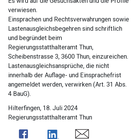
Es wird auf die Gesuchsakten und die Profile
verwiesen.
Einsprachen und Rechtsverwahrungen sowie
Lastenausgleichsbegehren sind schriftlich
und begründet beim
Regierungsstatthalteramt Thun,
Scheibenstrasse 3, 3600 Thun, einzureichen.
Lastenausgleichsansprüche, die nicht
innerhalb der Auflage- und Einsprachefrist
angemeldet werden, verwirken (Art. 31 Abs.
4 BauG).
Hilterfingen, 18. Juli 2024
Regierungsstatthalteramt Thun
Share
Share
Share
ramt