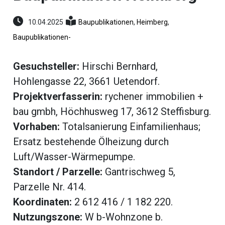
umenstein
Reportagen
10.04.2025
Baupublikationen
,
Heimberg
,
ltungen
hlen
Baupublikationen-
erberg
Gesuchsteller:
Hirschi Bernhard,
li-
Hohlengasse 22, 3661 Uetendorf.
ne
eting
Projektverfasserin:
rychener immobilien +
bau gmbh, Höchhusweg 17, 3612 Steffisburg.
ionen
Vorhaben:
Totalsanierung Einfamilienhaus;
Ersatz bestehende Ölheizung durch
Luft/Wasser-Wärmepumpe.
en
gen
Standort / Parzelle:
Gantrischweg 5,
rs
Parzelle Nr. 414.
Koordinaten:
2 612 416 / 1 182 220.
Nutzungszone:
W b-Wohnzone b.