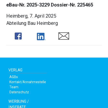
eBau-Nr. 2025-3229 Dossier-Nr. 225465
Heimberg, 7. April 2025
Abteilung Bau Heimberg
Share
Share
Share
VERLAG
en
AGBs
Kontakt/Annahmestelle
Team
Datenschutz
WERBUNG /
INSERATE