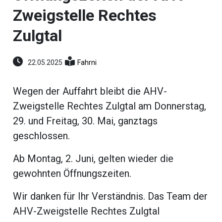
umenstein
Zweigstelle Rechtes
Reportagen
ltungen
Zulgtal
hlen
erberg
22.05.2025
Fahrni
li-
ne
Wegen der Auffahrt bleibt die AHV-
eting
Zweigstelle Rechtes Zulgtal am Donnerstag,
ionen
29. und Freitag, 30. Mai, ganztags
geschlossen.
Ab Montag, 2. Juni, gelten wieder die
en
gen
gewohnten Öffnungszeiten.
rs
Wir danken für Ihr Verständnis. Das Team der
AHV-Zweigstelle Rechtes Zulgtal