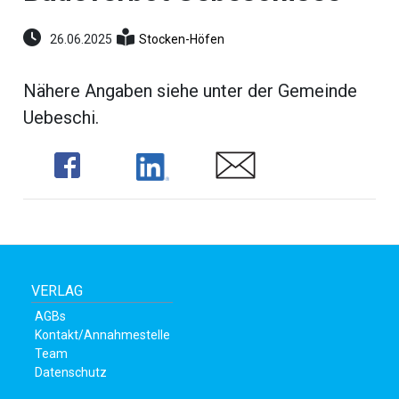
umenstein
Reportagen
26.06.2025
Stocken-Höfen
ltungen
hlen
Nähere Angaben siehe unter der Gemeinde
erberg
Uebeschi.
li-
ne
Share
Share
Share
eting
ionen
VERLAG
en
gen
rs
AGBs
Kontakt/Annahmestelle
Team
Datenschutz