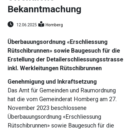
umenstein
Bekanntmachung
Reportagen
ltungen
hlen
12.06.2025
Homberg
erberg
li-
Überbauungsordnung «Erschliessung
Rütschibrunnen» sowie Baugesuch für die
ne
eting
Erstellung der Detailerschliessungsstrasse
ionen
inkl. Werkleitungen Rütschibrunnen
Genehmigung und Inkraftsetzung
Das Amt für Gemeinden und Raumordnung
en
gen
hat die vom Gemeinderat Homberg am 27.
rs
November 2023 beschlossene
Überbauungsordnung «Erschliessung
Rütschibrunnen» sowie Baugesuch für die