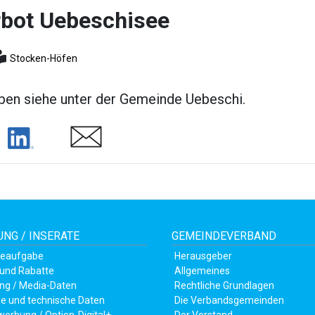
bot Uebeschisee
Stocken-Höfen
en siehe unter der Gemeinde Uebeschi.
Share
Share
NG / INSERATE
GEMEINDEVERBAND
teaufgabe
Herausgeber
 und Rabatte
Allgemeines
ng / Media-Daten
Rechtliche Grundlagen
e und technische Daten
Die Verbandsgemeinden