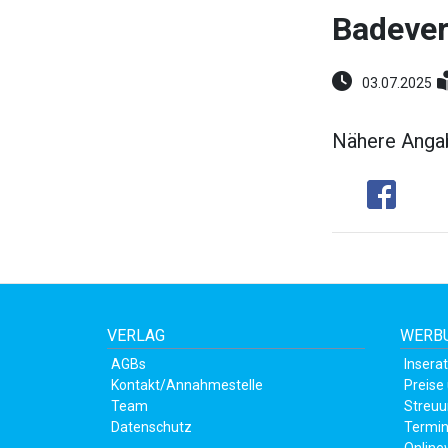
Badever
03.07.2025
Nähere Angab
Share
VERLAG
WERBU
AGBs
Insera
Kontakt/Annahmestelle
Preise
Team
Streuu
Datenschutz
Termin