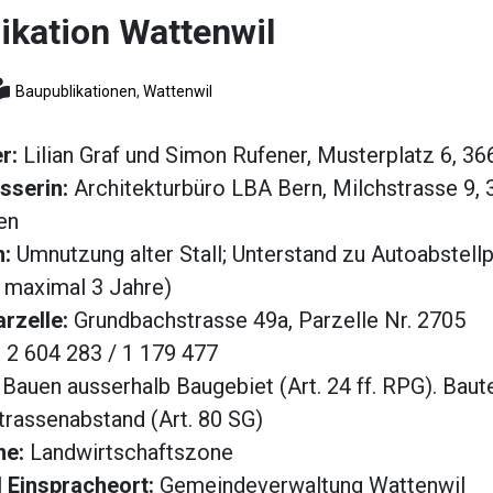
ikation Wattenwil
Baupublikationen
,
Wattenwil
er:
Lilian Graf und Simon Rufener, Musterplatz 6, 3
sserin:
Architekturbüro LBA Bern, Milchstrasse 9,
en
:
Umnutzung alter Stall; Unterstand zu Autoabstellp
f maximal 3 Jahre)
arzelle:
Grundbachstrasse 49a, Parzelle Nr. 2705
:
2 604 283 / 1 179 477
:
Bauen ausserhalb Baugebiet (Art. 24 ff. RPG). Baut
trassenabstand (Art. 80 SG)
ne:
Landwirtschaftszone
 Einspracheort:
Gemeindeverwaltung Wattenwil