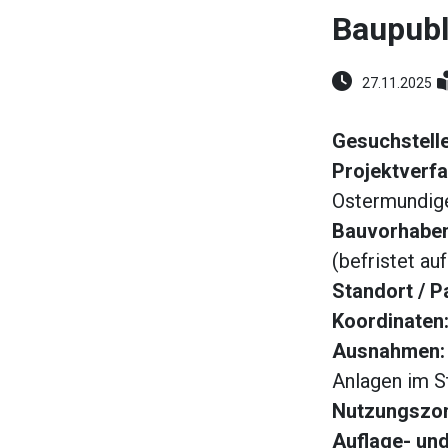
Baupubl
27.11.2025
Gesuchstell
Projektverfa
Ostermundig
Bauvorhaben
(befristet au
Standort / P
Koordinaten
Ausnahmen
Anlagen im S
Nutzungszo
Auflage- und