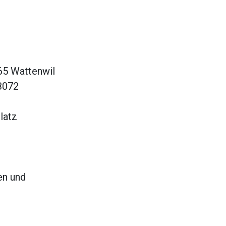
665 Wattenwil
 3072
latz
en und