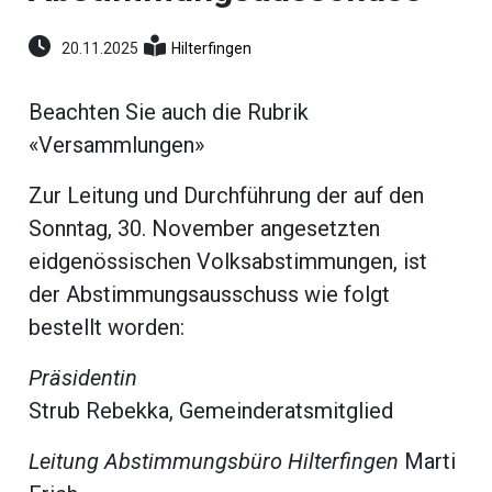
umenstein
Reportagen
20.11.2025
Hilterfingen
ltungen
hlen
Beachten Sie auch die Rubrik
erberg
«Versammlungen»
li-
Zur Leitung und Durchführung der auf den
ne
eting
Sonntag, 30. November angesetzten
ionen
eidgenössischen Volksabstimmungen, ist
der Abstimmungsausschuss wie folgt
bestellt worden:
en
gen
Präsidentin
rs
Strub Rebekka, Gemeinderatsmitglied
Leitung Abstimmungsbüro Hilterfingen
Marti