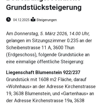
umenstein
Grundstücksteigerung
Reportagen
ltungen
hlen
04.12.2025
Steigerungen
erberg
li-
Am
Donnerstag, 5. März 2026, 14.00 Uhr,
gelangen im Sitzungszimmer 0.235 an der
ne
eting
Scheibenstrasse 11 A, 3600 Thun
ionen
(Erdgeschoss), folgende Grundstücke an
eine einmalige öffentliche Steigerung:
Liegenschaft Blumenstein 922/237
en
gen
Grundstück mit 1608 m2 Fläche, darauf
rs
«Wohnhaus» an der Adresse Kirchenstrasse
19, 3638 Blumenstein, und «Gartenhaus» an
der Adresse Kirchenstrasse 19a, 3638