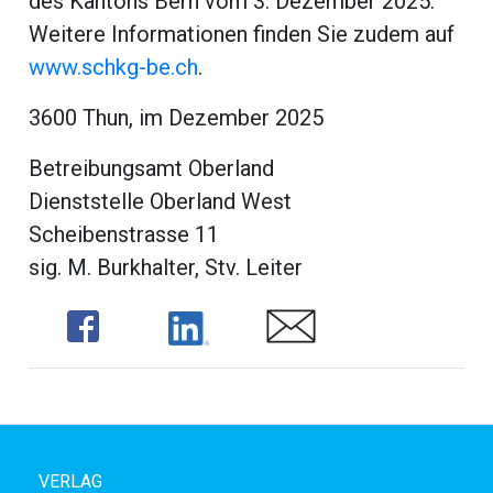
des Kantons Bern vom 3. Dezember 2025.
Weitere Informationen finden Sie zudem auf
www.schkg-be.ch
.
3600 Thun, im Dezember 2025
Betreibungsamt Oberland
Dienststelle Oberland West
Scheibenstrasse 11
sig. M. Burkhalter, Stv. Leiter
Share
Share
Share
VERLAG
ramt