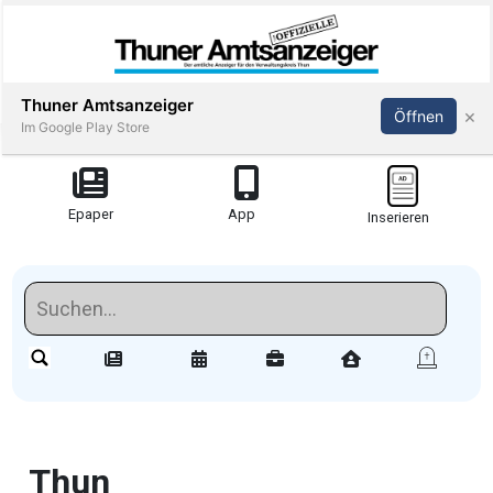
Thuner Amtsanzeiger
×
Öffnen
Im Google Play Store
Redaktionell
Epaper
App
Inserieren
meinden
Redaktionelle-
Reportagen
Amsoldingen
stimmungen
Thun
Publi-