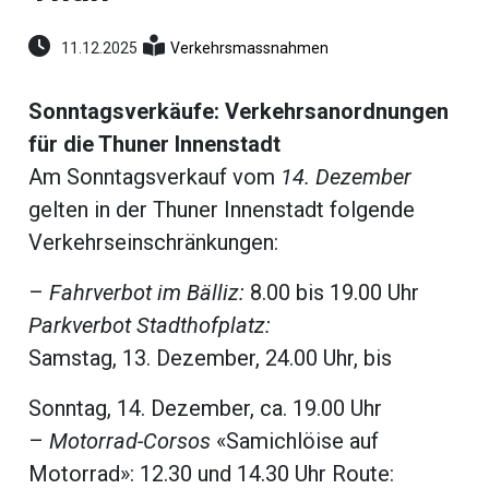
umenstein
Reportagen
11.12.2025
Verkehrsmassnahmen
ltungen
hlen
Sonntagsverkäufe: Verkehrsanordnungen
erberg
für die Thuner Innenstadt
li-
Am Sonntagsverkauf vom
14. Dezember
ne
eting
gelten in der Thuner Innenstadt folgende
Verkehrseinschränkungen:
ionen
–
Fahrverbot im Bälliz:
8.00 bis 19.00 Uhr
Parkverbot Stadthofplatz:
Samstag, 13. Dezember, 24.00 Uhr, bis
en
gen
rs
Sonntag, 14. Dezember, ca. 19.00 Uhr
–
Motorrad-Corsos
«Samichlöise auf
Motorrad»: 12.30 und 14.30 Uhr Route: