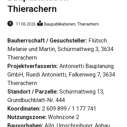
umenstein
Thierachern
Reportagen
ltungen
hlen
11.06.2026
Baupublikationen
,
Thierachern
erberg
li-
Bauherrschaft / Gesuchsteller:
Flütsch
Melanie und Martin, Schürmattweg 3, 3634
ne
eting
Thierachern
ionen
Projektverfasserin:
Antonietti Bauplanung
GmbH, Ruedi Antonietti, Falkenweg 7, 3634
Thierachern
Standort / Parzelle:
Schürmattweg 13,
en
gen
rs
Grundbuchblatt-Nr. 444
Koordinaten:
2 609 899 / 1 177 741
Nutzungszone:
Wohnzone 2
Bauvorhaben:
Allg. Umschreibung: Anbau