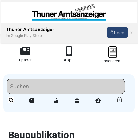
Thuner Amtsanzeiger
×
Öffnen
Im Google Play Store
Redaktionell
Epaper
App
Inserieren
meinden
Redaktionelle-
Reportagen
Amsoldingen
stimmungen
Baupublikation
Publi-