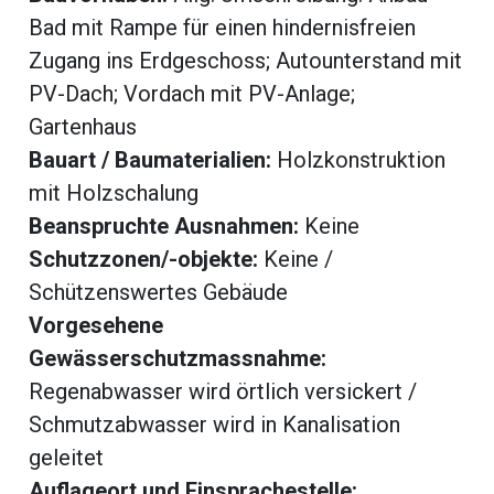
beiträge
Bad mit Rampe für einen hindernisfreien
Zugang ins Erdgeschoss; Autounterstand mit
PV-Dach; Vordach mit PV-Anlage;
Gartenhaus
Bauart / Baumaterialien:
Holzkonstruktion
mit Holzschalung
Beanspruchte Ausnahmen:
Keine
Schutzzonen/-objekte:
Keine /
Schützenswertes Gebäude
Vorgesehene
di
Gewässerschutzmassnahme:
Regenabwasser wird örtlich versickert /
Schmutzabwasser wird in Kanalisation
geleitet
Auflageort und Einsprachestelle: