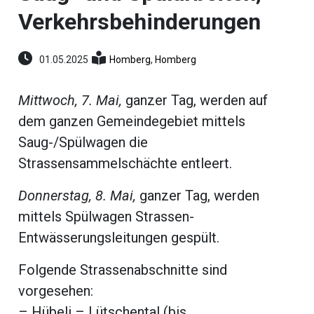
umenstein
Verkehrsbehinderungen
Reportagen
ltungen
hlen
01.05.2025
Homberg
,
Homberg
erberg
li-
Mittwoch, 7. Mai,
ganzer Tag, werden auf
dem ganzen Gemeindegebiet mittels
ne
eting
Saug-/Spülwagen die
ionen
Strassensammelschächte entleert.
Donnerstag, 8. Mai,
ganzer Tag, werden
mittels Spülwagen Strassen-
en
gen
Entwässerungsleitungen gespült.
rs
Folgende Strassenabschnitte sind
vorgesehen:
– Hübeli – Lütschental (bis