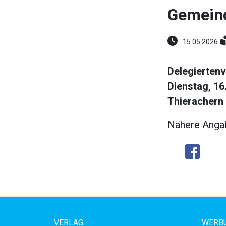
Gemeind
15.05.2026
Delegierten
Dienstag, 16
Thierachern
Nähere Angab
Share
VERLAG
WERBU