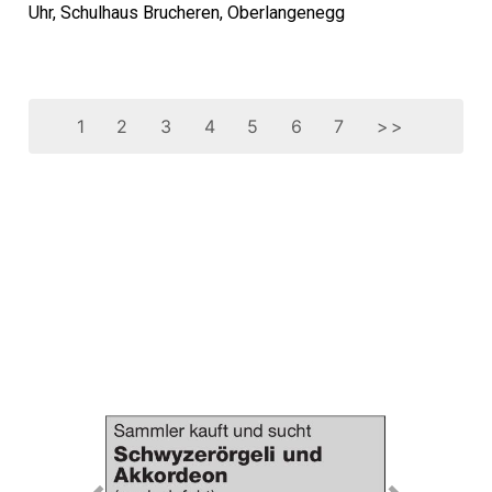
Uhr, Schulhaus Brucheren, Oberlangenegg
1
2
3
4
5
6
7
>>