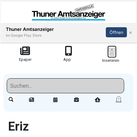
Thuner Amtsanzeiger
×
Öffnen
Im Google Play Store
Redaktionell
Epaper
App
Inserieren
meinden
Redaktionelle-
Reportagen
Amsoldingen
Eriz
stimmungen
Publi-