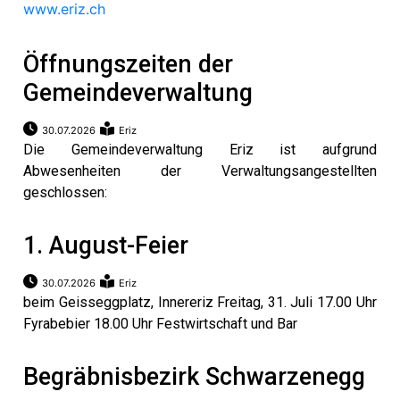
umenstein
www.eriz.ch
Reportagen
ltungen
Öffnungszeiten der
hlen
Gemeindeverwaltung
erberg
li-
30.07.2026
Eriz
Die Gemeindeverwaltung Eriz ist aufgrund
ne
eting
Abwesenheiten der Verwaltungsangestellten
geschlossen:
ionen
1. August-Feier
30.07.2026
Eriz
en
gen
beim Geisseggplatz, Innereriz Freitag, 31. Juli 17.00 Uhr
rs
Fyrabebier 18.00 Uhr Festwirtschaft und Bar
Begräbnisbezirk Schwarzenegg