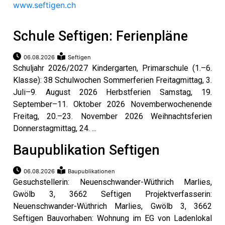
umenstein
www.seftigen.ch
Reportagen
ltungen
Schule Seftigen: Ferienpläne
hlen
erberg
06.08.2026
Seftigen
li-
Schuljahr 2026/2027 Kindergarten, Primarschule (1.–6.
Klasse): 38 Schulwochen Sommerferien Freitagmittag, 3.
ne
Juli–9. August 2026 Herbstferien Samstag, 19.
eting
September–11. Oktober 2026 Novemberwochenende
ionen
Freitag, 20.–23. November 2026 Weihnachtsferien
Donnerstagmittag, 24. ...
Baupublikation Seftigen
en
gen
06.08.2026
Baupublikationen
rs
Gesuchstellerin: Neuenschwander-Wüthrich Marlies,
Gwölb 3, 3662 Seftigen Projektverfasserin:
Neuenschwander-Wüthrich Marlies, Gwölb 3, 3662
Seftigen Bauvorhaben: Wohnung im EG von Ladenlokal