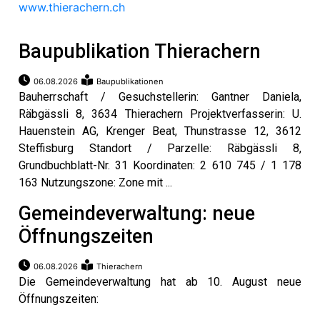
umenstein
www.thierachern.ch
Reportagen
ltungen
Baupublikation Thierachern
hlen
erberg
06.08.2026
Baupublikationen
li-
Bauherrschaft / Gesuchstellerin: Gantner Daniela,
Räbgässli 8, 3634 Thierachern Projektverfasserin: U.
ne
Hauenstein AG, Krenger Beat, Thunstrasse 12, 3612
eting
Steffisburg Standort / Parzelle: Räbgässli 8,
ionen
Grundbuchblatt-Nr. 31 Koordinaten: 2 610 745 / 1 178
163 Nutzungszone: Zone mit ...
Gemeindeverwaltung: neue
Öffnungszeiten
en
gen
rs
06.08.2026
Thierachern
Die Gemeindeverwaltung hat ab 10. August neue
Öffnungszeiten: