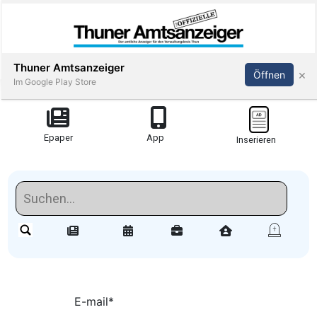
Thuner Amtsanzeiger
×
Öffnen
Im Google Play Store
Redaktionell
Epaper
App
Inserieren
meinden
Redaktionelle-
Reportagen
Amsoldingen
stimmungen
E-mail
*
Publi-