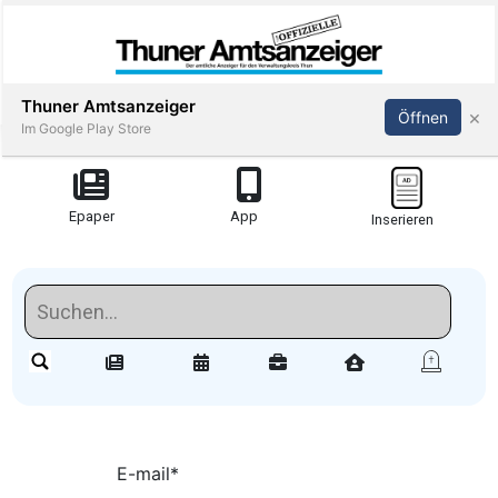
Thuner Amtsanzeiger
×
Öffnen
Im Google Play Store
Redaktionell
Epaper
App
Inserieren
meinden
Redaktionelle-
Reportagen
Amsoldingen
stimmungen
E-mail
*
Publi-