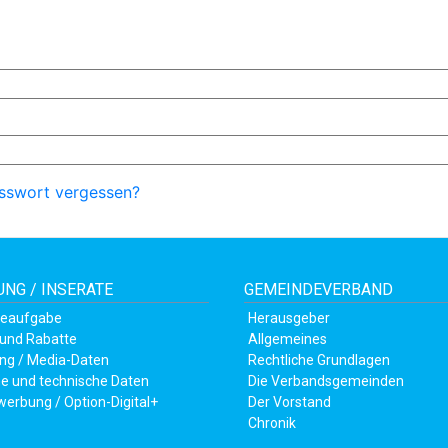
sswort vergessen?
NG / INSERATE
GEMEINDEVERBAND
teaufgabe
Herausgeber
 und Rabatte
Allgemeines
ng / Media-Daten
Rechtliche Grundlagen
e und technische Daten
Die Verbandsgemeinden
werbung / Option-Digital+
Der Vorstand
Chronik