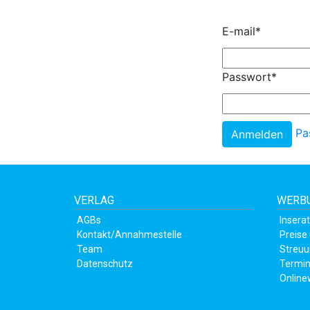
E-mail
*
Passwort
*
Pa
VERLAG
WERBU
AGBs
Insera
Kontakt/Annahmestelle
Preise
Team
Streuu
Datenschutz
Termin
Online