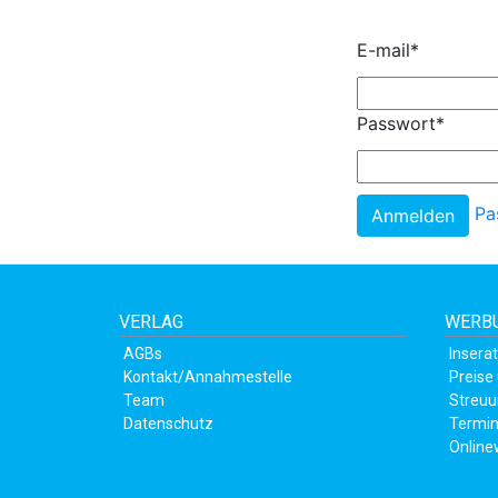
E-mail
*
Passwort
*
Pa
VERLAG
WERBU
AGBs
Insera
Kontakt/Annahmestelle
Preise
Team
Streuu
Datenschutz
Termin
Online