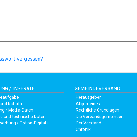
sswort vergessen?
NG / INSERATE
GEMEINDEVERBAND
teaufgabe
Herausgeber
 und Rabatte
Allgemeines
ng / Media-Daten
Rechtliche Grundlagen
e und technische Daten
Die Verbandsgemeinden
werbung / Option-Digital+
Der Vorstand
Chronik