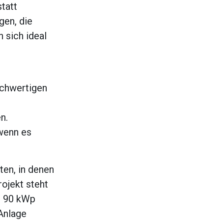
statt
gen, die
 sich ideal
hochwertigen
n.
wenn es
ten, in denen
ojekt steht
it 90 kWp
 Anlage