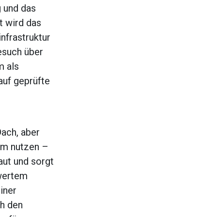
g und das
t wird das
nfrastruktur
esuch über
m als
 auf geprüfte
Dach, aber
rom nutzen –
aut und sorgt
swertem
iner
ch den