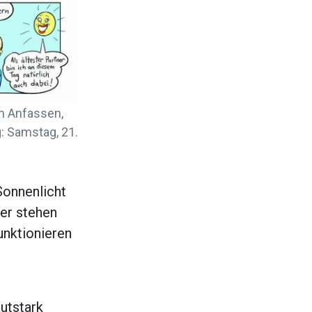
um Anfassen,
: Samstag, 21.
Sonnenlicht
ter stehen
unktionieren
autstark