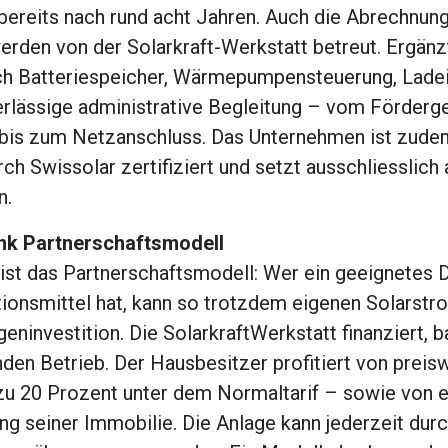
 bereits nach rund acht Jahren. Auch die Abrechnun
erden von der Solarkraft-Werkstatt betreut. Ergänz
h Batteriespeicher, Wärmepumpensteuerung, Ladei
erlässige administrative Begleitung – vom Förderg
bis zum Netzanschluss. Das Unternehmen ist zude
rch Swissolar zertifiziert und setzt ausschliesslich
n.
ank Partnerschaftsmodell
 ist das Partnerschaftsmodell: Wer ein geeignetes 
itionsmittel hat, kann so trotzdem eigenen Solarst
eninvestition. Die SolarkraftWerkstatt finanziert, b
nden Betrieb. Der Hausbesitzer profitiert von prei
zu 20 Prozent unter dem Normaltarif – sowie von e
ng seiner Immobilie. Die Anlage kann jederzeit dur