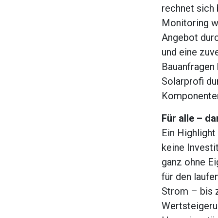
rechnet sich
Monitoring w
Angebot durc
und eine zuv
Bauanfragen 
Solarprofi du
Komponente
Für alle – d
Ein Highlight
keine Invest
ganz ohne Eig
für den laufe
Strom – bis 
Wertsteigeru