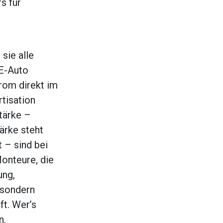
s für
sie alle
 E-Auto
trom direkt im
rtisation
Stärke –
tärke steht
t – sind bei
Monteure, die
ung,
 sondern
ft. Wer’s
n.