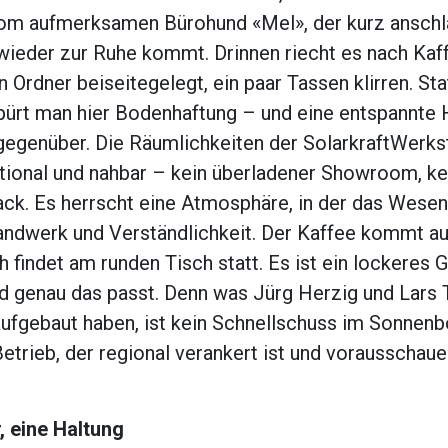
om aufmerksamen Bürohund «Mel», der kurz anschl
 wieder zur Ruhe kommt. Drinnen riecht es nach Kaff
n Ordner beiseitegelegt, ein paar Tassen klirren. S
pürt man hier Bodenhaftung – und eine entspannte
gegenüber. Die Räumlichkeiten der SolarkraftWerkst
ktional und nahbar – kein überladener Showroom, ke
ck. Es herrscht eine Atmosphäre, in der das Wesent
andwerk und Verständlichkeit. Der Kaffee kommt au
 findet am runden Tisch statt. Es ist ein lockeres 
nd genau das passt. Denn was Jürg Herzig und Lars 
fgebaut haben, ist kein Schnellschuss im Sonnen
etrieb, der regional verankert ist und vorausschau
 eine Haltung