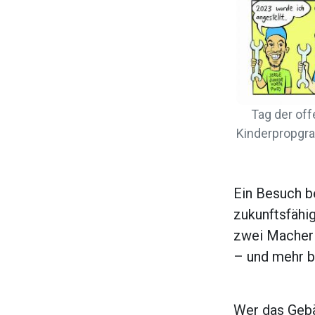
Tag der off
Kinderpropgra
Ein Besuch be
zukunftsfähi
zwei Macher m
– und mehr b
Wer das Gebäu