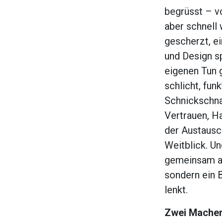
begrüsst – v
aber schnell
gescherzt, ei
und Design s
eigenen Tun 
schlicht, fun
Schnickschna
Vertrauen, H
der Austausch
Weitblick. U
gemeinsam au
sondern ein B
lenkt.
Zwei Macher,