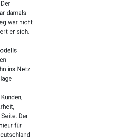
 Der
war damals
g war nicht
rt er sich.
odells
den
hn ins Netz
nlage
d Kunden,
rheit,
 Seite. Der
ieur für
Deutschland