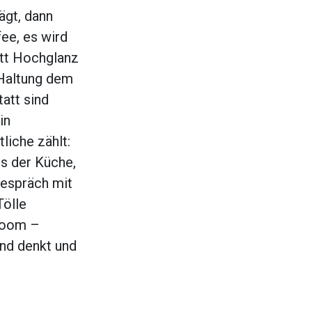
ägt, dann
ee, es wird
tatt Hochglanz
 Haltung dem
att sind
in
liche zählt:
s der Küche,
Gespräch mit
Tölle
boom –
end denkt und