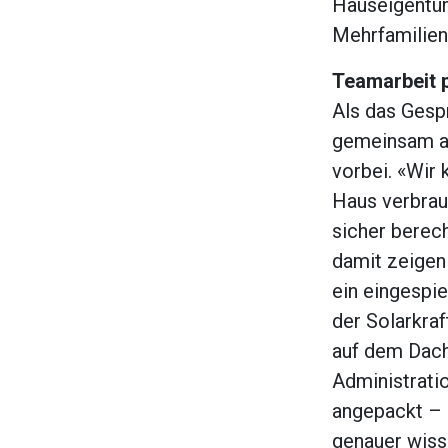
Hauseigentüm
Mehrfamilienh
Teamarbeit 
Als das Gespr
gemeinsam ab
vorbei. «Wir 
Haus verbrauc
sicher berech
damit zeigen 
ein eingespie
der Solarkra
auf dem Dach
Administrati
angepackt – 
genauer wisse