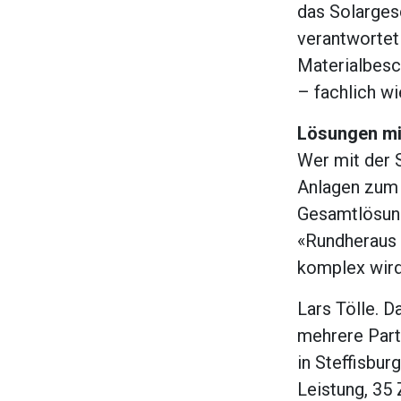
das Solargesc
verantwortet 
Materialbesch
– fachlich w
Lösungen mi
Wer mit der S
Anlagen zum 
Gesamtlösung
«Rundheraus 
komplex wird,
Lars Tölle. 
mehrere Part
in Steffisbu
Leistung, 35 