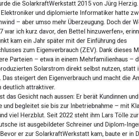
rde die SolarkraftWerkstatt 2015 von Jürg Herzig.
 Elektroniker und diplomierte Informatiker hatte z
nwind – aber umso mehr Überzeugung. Doch der We
7 war ich kurz davor, den Bettel hinzuwerfen», erinne
kt kam ein Jahr später mit der Einführung des
lusses zum Eigenverbrauch (ZEV). Dank dieses M
re Parteien – etwa in einem Mehrfamilienhaus – 
oduzierten Solarstrom direkt selbst nutzen, statt i
. Das steigert den Eigenverbrauch und macht die A
 deutlich attraktiver.
ist das Gesicht nach aussen: Er berät Kundinnen un
e und begleitet sie bis zur Inbetriebnahme – mit Kla
d viel Herzblut. Seit 2022 steht ihm Lars Tölle zur
utsche ist ausgebildeter Schreiner und Diplom-Ingen
Bevor er zur SolarkraftWerkstatt kam, baute er in 