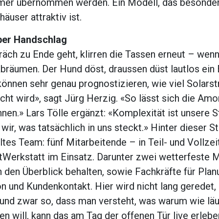
er übernommen werden. Ein Modell, das besonder
äuser attraktiv ist.
per Handschlag
äch zu Ende geht, klirren die Tassen erneut – wenn 
räumen. Der Hund döst, draussen düst lautlos ein
können sehr genau prognostizieren, wie viel Solars
ht wird», sagt Jürg Herzig. «So lässt sich die Amo
nen.» Lars Tölle ergänzt: «Komplexität ist unsere 
wir, was tatsächlich in uns steckt.» Hinter dieser S
ltes Team: fünf Mitarbeitende – in Teil- und Vollzei
ftWerkstatt im Einsatz. Darunter zwei wetterfeste 
 den Überblick behalten, sowie Fachkräfte für Plan
on und Kundenkontakt. Hier wird nicht lang geredet,
und zwar so, dass man versteht, was warum wie läu
n will, kann das am Tag der offenen Tür live erlebe