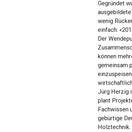
Gegründet wu
ausgebildete
wenig Rücke
einfach: «201
Der Wendepun
Zusammensch
können mehre
gemeinsam pr
einzuspeisen
wirtschaftlich
Jürg Herzig 
plant Projekt
Fachwissen un
gebürtige De
Holztechnik. 